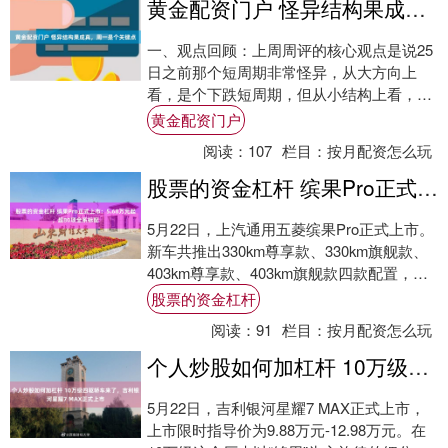
黄金配资门户 怪异结构果成真，周一是个关键点
一、观点回顾：上周周评的核心观点是说25
日之前那个短周期非常怪异，从大方向上
看，是个下跌短周期，但从小结构上看，又
似个非常怪异的逆转周期，因为上一周虽然
黄金配资门户
周线收阴....
阅读：
107
栏目：
按月配资怎么玩
股票的资金杠杆 缤果Pro正式上市：5.68万元起，超80项全系标配
5月22日，上汽通用五菱缤果Pro正式上市。
新车共推出330km尊享款、330km旗舰款、
403km尊享款、403km旗舰款四款配置，上
市指导价为5.68万-7....
股票的资金杠杆
阅读：
91
栏目：
按月配资怎么玩
个人炒股如何加杠杆 10万级四驱轿车来了，吉利银河星耀7 MAX正式上市
5月22日，吉利银河星耀7 MAX正式上市，
上市限时指导价为9.88万元-12.98万元。在